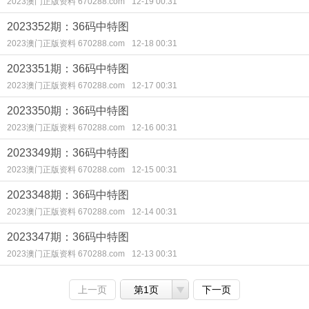
2023澳门正版资料 670288.com
12-19 00:31
2023352期：36码中特图
2023澳门正版资料 670288.com
12-18 00:31
2023351期：36码中特图
2023澳门正版资料 670288.com
12-17 00:31
2023350期：36码中特图
2023澳门正版资料 670288.com
12-16 00:31
2023349期：36码中特图
2023澳门正版资料 670288.com
12-15 00:31
2023348期：36码中特图
2023澳门正版资料 670288.com
12-14 00:31
2023347期：36码中特图
2023澳门正版资料 670288.com
12-13 00:31
上一页
第1页
下一页