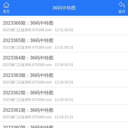
36码中特图
首页
返回
2023366期：36码中特图
2023澳门正版资料 670288.com
12-31 00:42
2023365期：36码中特图
2023澳门正版资料 670288.com
12-31 00:31
2023364期：36码中特图
2023澳门正版资料 670288.com
12-30 00:31
2023363期：36码中特图
2023澳门正版资料 670288.com
12-29 00:31
2023362期：36码中特图
2023澳门正版资料 670288.com
12-28 00:31
2023361期：36码中特图
2023澳门正版资料 670288.com
12-26 21:31
2023360期：36码中特图