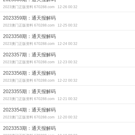
2023澳门正版资料 670288.com
12-26 00:32
2023359期：通天报解码
2023澳门正版资料 670288.com
12-25 00:32
2023358期：通天报解码
2023澳门正版资料 670288.com
12-24 00:32
2023357期：通天报解码
2023澳门正版资料 670288.com
12-23 00:32
2023356期：通天报解码
2023澳门正版资料 670288.com
12-22 00:32
2023355期：通天报解码
2023澳门正版资料 670288.com
12-21 00:32
2023354期：通天报解码
2023澳门正版资料 670288.com
12-20 00:32
2023353期：通天报解码