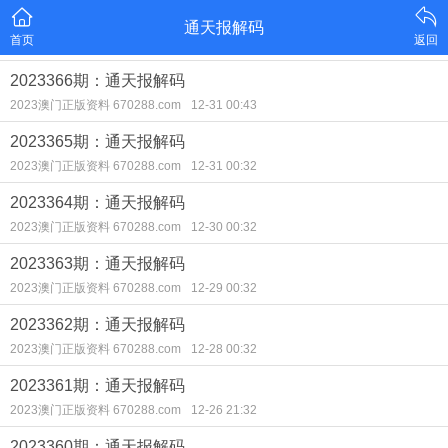
通天报解码
首页
返回
2023366期：通天报解码
2023澳门正版资料 670288.com
12-31 00:43
2023365期：通天报解码
2023澳门正版资料 670288.com
12-31 00:32
2023364期：通天报解码
2023澳门正版资料 670288.com
12-30 00:32
2023363期：通天报解码
2023澳门正版资料 670288.com
12-29 00:32
2023362期：通天报解码
2023澳门正版资料 670288.com
12-28 00:32
2023361期：通天报解码
2023澳门正版资料 670288.com
12-26 21:32
2023360期：通天报解码