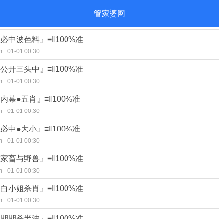
管家婆网
≡『必中波色料』≡‖100%准
m
01-01 00:30
≡『公开三头中』≡‖100%准
m
01-01 00:30
≡『内幕●五肖』≡‖100%准
m
01-01 00:30
≡『必中●大小』≡‖100%准
m
01-01 00:30
≡『家畜与野兽』≡‖100%准
m
01-01 00:30
≡『白小姐杀肖』≡‖100%准
m
01-01 00:30
≡『期期杀半波』≡‖100%准