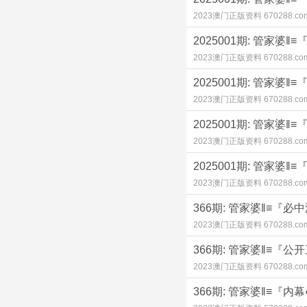
2023澳门正版资料 670288.co
2025001期: 管家婆‖
2023澳门正版资料 670288.co
2025001期: 管家婆‖
2023澳门正版资料 670288.co
2025001期: 管家婆‖
2023澳门正版资料 670288.co
2025001期: 管家婆‖
2023澳门正版资料 670288.co
366期: 管家婆‖≡『必
2023澳门正版资料 670288.co
366期: 管家婆‖≡『公
2023澳门正版资料 670288.co
366期: 管家婆‖≡『内幕