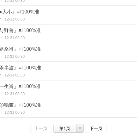
m
12-31 00:30
●大小』≡‖100%准
m
12-31 00:30
畜与野兽』≡‖100%准
m
12-31 00:30
小姐杀肖』≡‖100%准
m
12-31 00:30
期杀半波』≡‖100%准
m
12-31 00:30
禁一生肖』≡‖100%准
m
12-31 00:30
特㊣稳赚』≡‖100%准
m
12-31 00:30
上一页
第1页
下一页