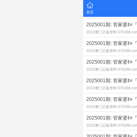
首页
2025001期: 管家婆‖
2023澳门正版资料 670288.co
2025001期: 管家婆‖
2023澳门正版资料 670288.co
2025001期: 管家婆‖
2023澳门正版资料 670288.co
2025001期: 管家婆‖
2023澳门正版资料 670288.co
2025001期: 管家婆‖
2023澳门正版资料 670288.co
2025001期: 管家婆‖
2023澳门正版资料 670288.co
2025001期: 管家婆‖