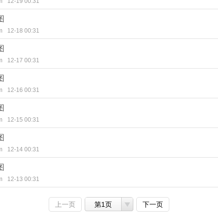
m
12-19 00:31
图
m
12-18 00:31
图
m
12-17 00:31
图
m
12-16 00:31
图
m
12-15 00:31
图
m
12-14 00:31
图
m
12-13 00:31
上一页
第1页
下一页