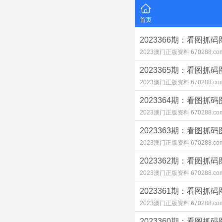
首页
2023366期：看图抓码
2023澳门正版资料 670288.co
2023365期：看图抓码
2023澳门正版资料 670288.co
2023364期：看图抓码
2023澳门正版资料 670288.co
2023363期：看图抓码
2023澳门正版资料 670288.co
2023362期：看图抓码
2023澳门正版资料 670288.co
2023361期：看图抓码
2023澳门正版资料 670288.co
2023360期：看图抓码