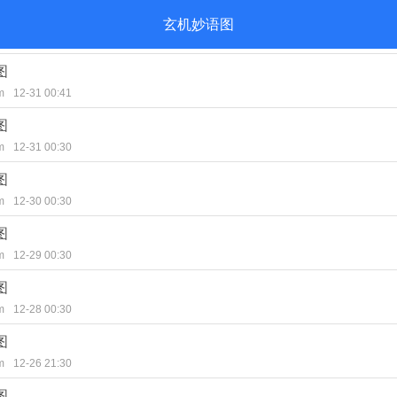
玄机妙语图
图
m
12-31 00:41
图
m
12-31 00:30
图
m
12-30 00:30
图
m
12-29 00:30
图
m
12-28 00:30
图
m
12-26 21:30
图