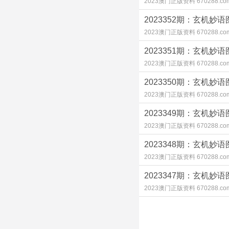
2023澳门正版资料 670288.co
2023352期：玄机妙语
2023澳门正版资料 670288.co
2023351期：玄机妙语
2023澳门正版资料 670288.co
2023350期：玄机妙语
2023澳门正版资料 670288.co
2023349期：玄机妙语
2023澳门正版资料 670288.co
2023348期：玄机妙语
2023澳门正版资料 670288.co
2023347期：玄机妙语
2023澳门正版资料 670288.co