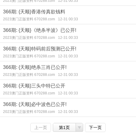
2023澳门正版资料 670288.com
12-31 00:33
366期: {天顺}香港传真欲钱料
2023澳门正版资料 670288.com
12-31 00:33
366期: {天顺}《绝杀半波》已公开!
2023澳门正版资料 670288.com
12-31 00:33
366期: {天顺}特码前后预测已公开!
2023澳门正版资料 670288.com
12-31 00:33
366期: {天顺}绝杀三肖已公开!
2023澳门正版资料 670288.com
12-31 00:33
366期: {天顺}三头中特已公开
2023澳门正版资料 670288.com
12-31 00:33
366期: {天顺}必中波色已公开!
2023澳门正版资料 670288.com
12-31 00:33
上一页
第1页
下一页