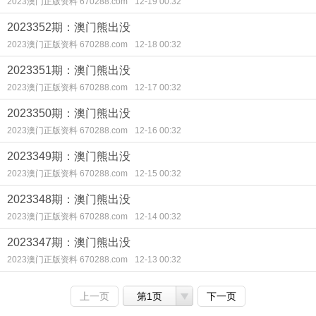
2023澳门正版资料 670288.com
12-19 00:32
2023352期：澳门熊出没
2023澳门正版资料 670288.com
12-18 00:32
2023351期：澳门熊出没
2023澳门正版资料 670288.com
12-17 00:32
2023350期：澳门熊出没
2023澳门正版资料 670288.com
12-16 00:32
2023349期：澳门熊出没
2023澳门正版资料 670288.com
12-15 00:32
2023348期：澳门熊出没
2023澳门正版资料 670288.com
12-14 00:32
2023347期：澳门熊出没
2023澳门正版资料 670288.com
12-13 00:32
上一页
第1页
下一页