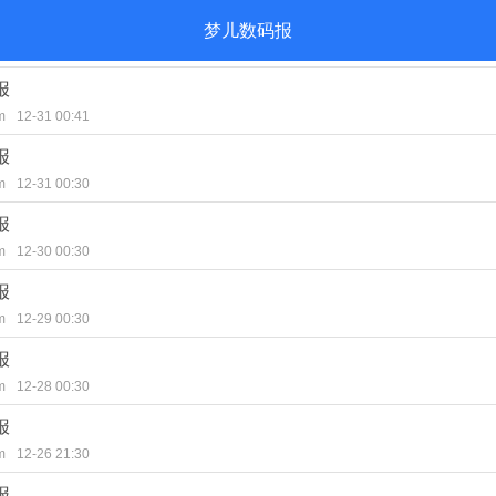
梦儿数码报
报
m
12-31 00:41
报
m
12-31 00:30
报
m
12-30 00:30
报
m
12-29 00:30
报
m
12-28 00:30
报
m
12-26 21:30
报