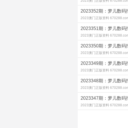
2023澳门正版资料 670288.co
2023352期：梦儿数码
2023澳门正版资料 670288.co
2023351期：梦儿数码
2023澳门正版资料 670288.co
2023350期：梦儿数码
2023澳门正版资料 670288.co
2023349期：梦儿数码
2023澳门正版资料 670288.co
2023348期：梦儿数码
2023澳门正版资料 670288.co
2023347期：梦儿数码
2023澳门正版资料 670288.co