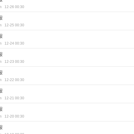
m
12-26 00:30
报
m
12-25 00:30
报
m
12-24 00:30
报
m
12-23 00:30
报
m
12-22 00:30
报
m
12-21 00:30
报
m
12-20 00:30
报