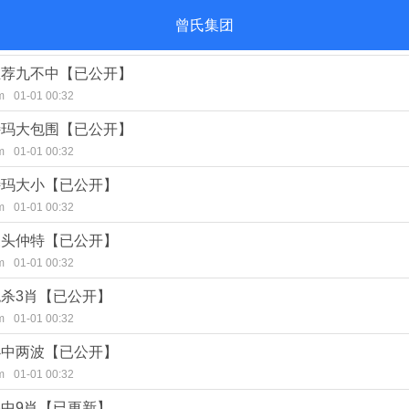
曾氏集团
每期推荐九不中【已公开】
m
01-01 00:32
每期特玛大包围【已公开】
m
01-01 00:32
提供特玛大小【已公开】
m
01-01 00:32
每期三头仲特【已公开】
m
01-01 00:32
期绝杀3肖【已公开】
m
01-01 00:32
每期必中两波【已公开】
m
01-01 00:32
期必中9肖【已更新】