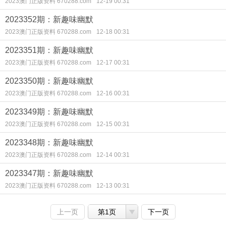
2023澳门正版资料 670288.com
12-19 00:31
2023352期：新趣味幽默
2023澳门正版资料 670288.com
12-18 00:31
2023351期：新趣味幽默
2023澳门正版资料 670288.com
12-17 00:31
2023350期：新趣味幽默
2023澳门正版资料 670288.com
12-16 00:31
2023349期：新趣味幽默
2023澳门正版资料 670288.com
12-15 00:31
2023348期：新趣味幽默
2023澳门正版资料 670288.com
12-14 00:31
2023347期：新趣味幽默
2023澳门正版资料 670288.com
12-13 00:31
上一页
第1页
下一页