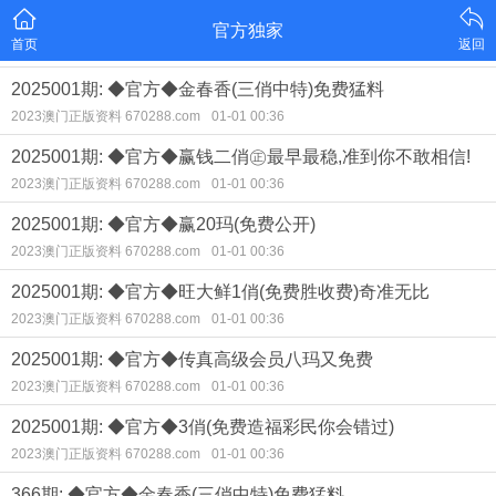
官方独家
首页
返回
2025001期: ◆官方◆金春香(三俏中特)免费猛料
2023澳门正版资料 670288.com
01-01 00:36
2025001期: ◆官方◆赢钱二俏㊣最早最稳,准到你不敢相信!
2023澳门正版资料 670288.com
01-01 00:36
2025001期: ◆官方◆赢20玛(免费公开)
2023澳门正版资料 670288.com
01-01 00:36
2025001期: ◆官方◆旺大鲜1俏(免费胜收费)奇准无比
2023澳门正版资料 670288.com
01-01 00:36
2025001期: ◆官方◆传真高级会员八玛又免费
2023澳门正版资料 670288.com
01-01 00:36
2025001期: ◆官方◆3俏(免费造福彩民你会错过)
2023澳门正版资料 670288.com
01-01 00:36
366期: ◆官方◆金春香(三俏中特)免费猛料