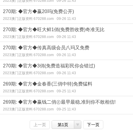
2023澳门正版资料 670288.com
09-26 11:43
270期: ◆官方◆赢20玛(免费公开)
2023澳门正版资料 670288.com
09-26 11:43
270期: ◆官方◆旺大鲜1俏(免费胜收费)奇准无比
2023澳门正版资料 670288.com
09-26 11:43
270期: ◆官方◆传真高级会员八玛又免费
2023澳门正版资料 670288.com
09-26 11:43
270期: ◆官方◆3俏(免费造福彩民你会错过)
2023澳门正版资料 670288.com
09-26 11:43
269期: ◆官方◆金春香(三俏中特)免费猛料
2023澳门正版资料 670288.com
09-25 11:43
269期: ◆官方◆赢钱二俏㊣最早最稳,准到你不敢相信!
2023澳门正版资料 670288.com
09-25 11:43
上一页
第1页
下一页