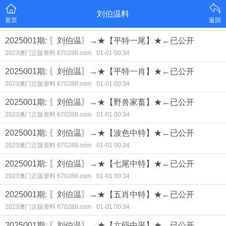
刘伯温料
首页
返回
2025001期: 〖刘伯温〗→★【平特一尾】★←已公开
2023澳门正版资料 670288.com
01-01 00:34
2025001期: 〖刘伯温〗→★【平特一肖】★←已公开
2023澳门正版资料 670288.com
01-01 00:34
2025001期: 〖刘伯温〗→★【野兽家畜】★←已公开
2023澳门正版资料 670288.com
01-01 00:34
2025001期: 〖刘伯温〗→★【波色中特】★←已公开
2023澳门正版资料 670288.com
01-01 00:34
2025001期: 〖刘伯温〗→★【七尾中特】★←已公开
2023澳门正版资料 670288.com
01-01 00:34
2025001期: 〖刘伯温〗→★【五肖中特】★←已公开
2023澳门正版资料 670288.com
01-01 00:34
2025001期: 〖刘伯温〗→★【六码中平】★←已公开