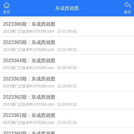
东成西就图
首页
返回
2023366期：东成西就图
2023澳门正版资料 670288.com
12-31 00:42
2023365期：东成西就图
2023澳门正版资料 670288.com
12-31 00:32
2023364期：东成西就图
2023澳门正版资料 670288.com
12-30 00:32
2023363期：东成西就图
2023澳门正版资料 670288.com
12-29 00:32
2023362期：东成西就图
2023澳门正版资料 670288.com
12-28 00:32
2023361期：东成西就图
2023澳门正版资料 670288.com
12-26 21:32
2023360期：东成西就图