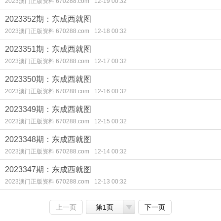
2023澳门正版资料 670288.com
12-19 00:32
2023352期：东成西就图
2023澳门正版资料 670288.com
12-18 00:32
2023351期：东成西就图
2023澳门正版资料 670288.com
12-17 00:32
2023350期：东成西就图
2023澳门正版资料 670288.com
12-16 00:32
2023349期：东成西就图
2023澳门正版资料 670288.com
12-15 00:32
2023348期：东成西就图
2023澳门正版资料 670288.com
12-14 00:32
2023347期：东成西就图
2023澳门正版资料 670288.com
12-13 00:32
上一页
第1页
下一页