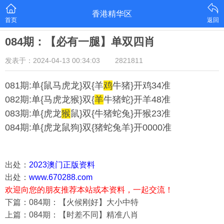
香港精华区
首页
返回
084期：【必有一腿】单双四肖
发表于：2024-04-13 00:34:03
2821811
081期:单{
鼠马虎龙
}双{羊
鸡
牛猪
}开鸡34准
082期:单{
马虎龙猴
}双{
羊
牛猪蛇
}开羊48准
083期:单{
虎龙
猴
鼠
}双{牛猪蛇兔
}开猴23准
084期:单{
虎龙鼠狗
}双{猪蛇兔羊
}开0000准
出处：
2023澳门正版资料
出处：
www.670288.com
欢迎向您的朋友推荐本站或本资料，一起交流！
下篇：084期：【火候刚好】大小中特
上篇：084期：【时差不同】精准八肖