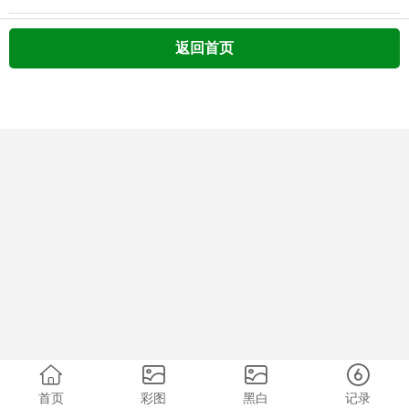
返回首页
首页
彩图
黑白
记录