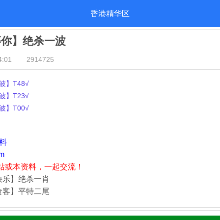
香港精华区
等你】绝杀一波
:01
2914725
】T48√
】T23√
】T00√
资料
m
站或本资料，一起交流！
快乐】绝杀一肖
食客】平特二尾