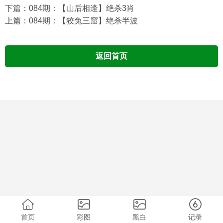
下篇：084期：【山后相逢】绝杀3肖
上篇：084期：【狡兔三窟】绝杀半波
返回首页
首页
彩图
黑白
记录