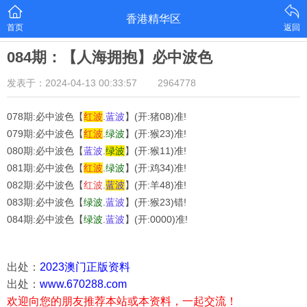
香港精华区
首页
返回
084期：【人海拥抱】必中波色
发表于：2024-04-13 00:33:57
2964778
078期:必中波色【
红
波
.
蓝
波
】(开:猪08)准!
079期:必中波色【
红
波
.
绿
波
】(开:猴23)准!
080期:必中波色【
蓝
波
.
绿
波
】(开:猴11)准!
081期:必中波色【
红
波
.
绿
波
】(开:鸡34)准!
082期:必中波色【
红
波
.
蓝
波
】(开:羊48)准!
083期:必中波色【
绿
波
.
蓝
波
】(开:猴23)错!
084期:必中波色【
绿
波
.
蓝
波
】(开:0000)准!
出处：
2023澳门正版资料
出处：
www.670288.com
欢迎向您的朋友推荐本站或本资料，一起交流！