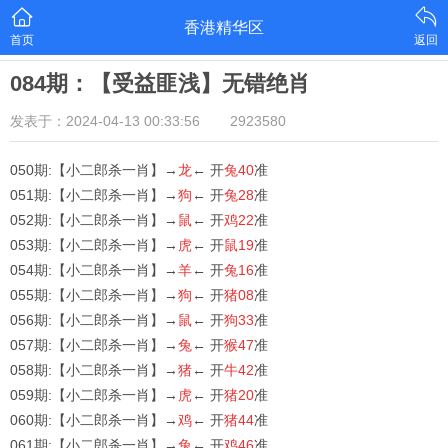
香港精华区
首页
返回
084期：【受益匪浅】无错绝肖
发表于：2024-04-13 00:33:56
2923580
050期:【小二郎杀一肖】→
龙
← 开
兔40
准
051期:【小二郎杀一肖】→
狗
← 开
兔28
准
052期:【小二郎杀一肖】→
鼠
← 开
鸡22
准
053期:【小二郎杀一肖】→
虎
← 开
鼠19
准
054期:【小二郎杀一肖】→
羊
← 开
兔16
准
055期:【小二郎杀一肖】→
狗
← 开
猪08
准
056期:【小二郎杀一肖】→
鼠
← 开
狗33
准
057期:【小二郎杀一肖】→
兔
← 开
猴47
准
058期:【小二郎杀一肖】→
猪
← 开
牛42
准
059期:【小二郎杀一肖】→
虎
← 开
猪20
准
060期:【小二郎杀一肖】→
鸡
← 开
猪44
准
061期:【小二郎杀一肖】→
兔
← 开
鸡46
准