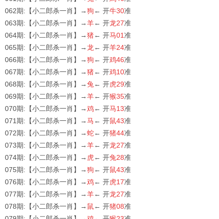
062期:【小二郎杀一肖】→
狗
← 开
牛30
准
063期:【小二郎杀一肖】→
羊
← 开
龙27
准
064期:【小二郎杀一肖】→
猪
← 开
马01
准
065期:【小二郎杀一肖】→
龙
← 开
羊24
准
066期:【小二郎杀一肖】→
狗
← 开
鸡46
准
067期:【小二郎杀一肖】→
猪
← 开
鸡10
准
068期:【小二郎杀一肖】→
兔
← 开
虎29
准
069期:【小二郎杀一肖】→
羊
← 开
猴35
准
070期:【小二郎杀一肖】→
鸡
← 开
马13
准
071期:【小二郎杀一肖】→
马
← 开
鼠43
准
072期:【小二郎杀一肖】→
蛇
← 开
猪44
准
073期:【小二郎杀一肖】→
羊
← 开
龙27
准
074期:【小二郎杀一肖】→
虎
← 开
兔28
准
075期:【小二郎杀一肖】→
狗
← 开
鼠43
准
076期:【小二郎杀一肖】→
鸡
← 开
虎17
准
077期:【小二郎杀一肖】→
羊
← 开
龙27
准
078期:【小二郎杀一肖】→
鼠
← 开
猪08
准
079期:【小二郎杀一肖】→
鸡
← 开
猴23
准