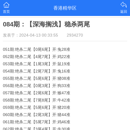
香港精华区
首页
返回
084期：【深海搁浅】稳杀两尾
发表于：2024-04-13 00:33:55
2934270
051期:绝杀二尾【0尾6
尾】开:兔28准
052期:绝杀二尾【4尾7
尾】开:鸡22准
053期:绝杀二尾【1尾3
尾】开:鼠19准
054期:绝杀二尾【2尾7
尾】开:兔16准
055期:绝杀二尾【5尾6
尾】开:猪08准
056期:绝杀二尾【0尾3
尾】开:狗33准
057期:绝杀二尾【2尾6
尾】开:猴47准
058期:绝杀二尾【7尾8
尾】开:牛42准
059期:绝杀二尾【5尾6
尾】开:猪20准
060期:绝杀二尾【2尾3
尾】开:猪44准
061期:绝杀二尾【5尾7
尾】开:鸡46准
062期:绝杀二尾【3尾4
尾】开:牛30准