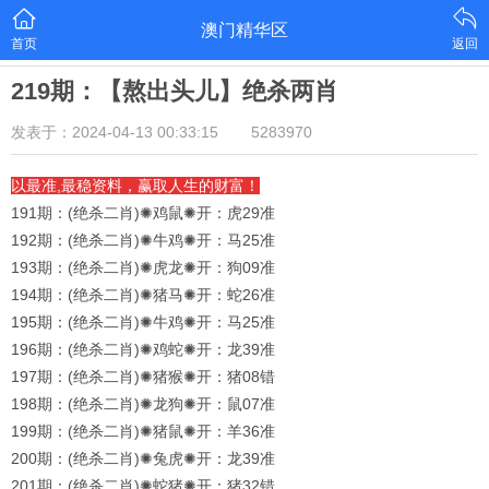
澳门精华区
首页
返回
219期：【熬出头儿】绝杀两肖
发表于：2024-04-13 00:33:15
5283970
以最准,最稳资料，赢取人生的财富！
191期：(绝杀二肖)✺鸡鼠✺开：虎29准
192期：(绝杀二肖)✺牛鸡✺开：马25准
193期：(绝杀二肖)✺虎龙✺开：狗09准
194期：(绝杀二肖)✺猪马✺开：蛇26准
195期：(绝杀二肖)✺牛鸡✺开：马25准
196期：(绝杀二肖)✺鸡蛇✺开：龙39准
197期：(绝杀二肖)✺猪猴✺开：猪08错
198期：(绝杀二肖)✺龙狗✺开：鼠07准
199期：(绝杀二肖)✺猪鼠✺开：羊36准
200期：(绝杀二肖)✺兔虎✺开：龙39准
201期：(绝杀二肖)✺蛇猪✺开：猪32错