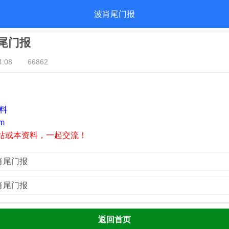
波肖尾门报
肖尾门报
:08
66862
资料
m
站或本资料，一起交流！
波肖尾门报
波肖尾门报
返回首页