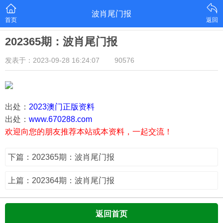
波肖尾门报
首页
返回
202365期：波肖尾门报
发表于：2023-09-28 16:24:07
90576
出处：
2023澳门正版资料
出处：
www.670288.com
欢迎向您的朋友推荐本站或本资料，一起交流！
下篇：202365期：波肖尾门报
上篇：202364期：波肖尾门报
返回首页