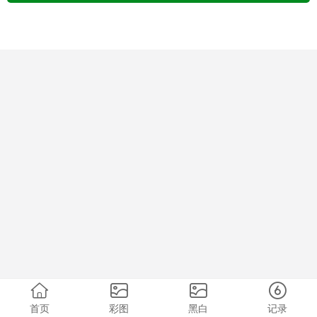
首页
彩图
黑白
记录